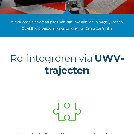
De plek waar je helemaal jezelf kan zijn | We denken in mogelijkheden |
Opleiding & persoonlijke ontwikkeling | Een grote familie
Re-integreren via
UWV-
trajecten