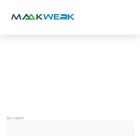
Ga
naar
de
inhoud
Je naam